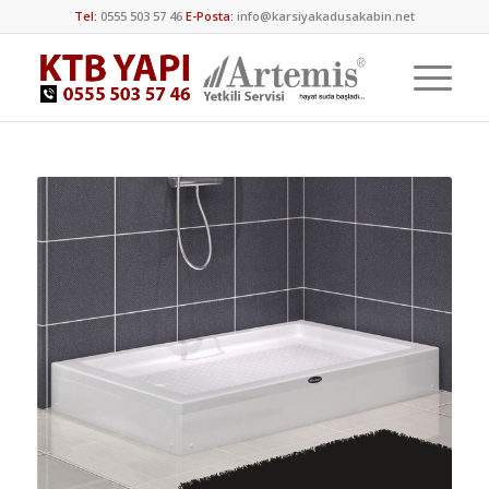
Tel:
0555 503 57 46
E-Posta:
info@karsiyakadusakabin.net