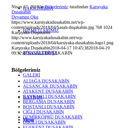
Nisan 17, 2018
/
in
Bölgelerimiz
/
tarafından
Karşıyaka
HAKKIMIZDA
Duşakabin
Devamını Oku
https://www.karsiyakadusakabin.net/wp-
content/uploads/2018/04/Sasalı-duşakabin.jpg
768
1024
HİZMETLERİMİZ
Karşıyaka Duşakabin
http://www.karsiyakadusakabin.net/wp-
content/uploads/2018/04/karsiyaka-dusakabin-logo1.png
Karşıyaka Duşakabin
2018-04-17 10:45:38
2018-04-19
BÖLGELERİMİZ
09:52:47
SASALI DUŞAKABİN
Bölgelerimiz
GALERİ
ALİAĞA DUŞAKABİN
ALSANCAK DUŞAKABİN
ATAKENT DUŞAKABİN
BAYRAKLI DUŞAKABİN
İLETİŞİM
BERGAMA DUŞAKABİN
BOSTANLI DUŞAKABİN
ÇİĞLİ DUŞAKABİN
DEMİRKÖPRÜ DUŞAKABİN
Menu
DİKİLİ DUŞAKABİN
EGEKENT DUŞAKABİN