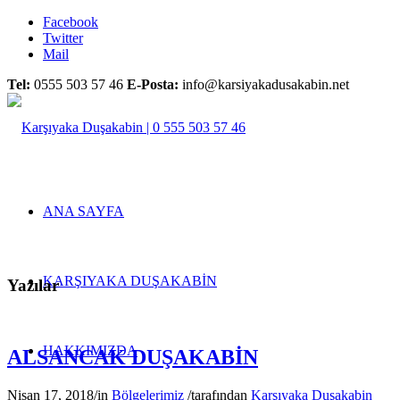
Facebook
Twitter
Mail
Tel:
0555 503 57 46
E-Posta:
info@karsiyakadusakabin.net
ANA SAYFA
KARŞIYAKA DUŞAKABİN
Yazılar
HAKKIMIZDA
ALSANCAK DUŞAKABİN
Nisan 17, 2018
/
in
Bölgelerimiz
/
tarafından
Karşıyaka Duşakabin