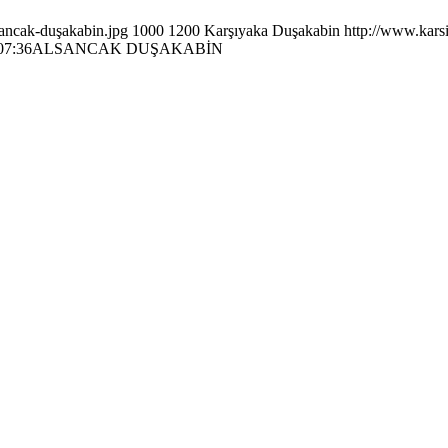
ancak-duşakabin.jpg
1000
1200
Karşıyaka Duşakabin
http://www.kars
07:36
ALSANCAK DUŞAKABİN