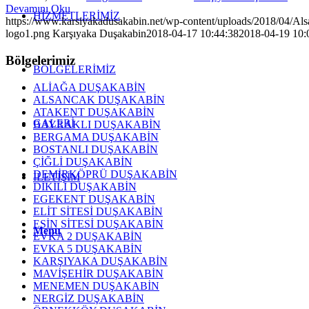
Devamını Oku
HİZMETLERİMİZ
https://www.karsiyakadusakabin.net/wp-content/uploads/2018/04/Als
logo1.png
Karşıyaka Duşakabin
2018-04-17 10:44:38
2018-04-19 10:
Bölgelerimiz
BÖLGELERİMİZ
ALİAĞA DUŞAKABİN
ALSANCAK DUŞAKABİN
ATAKENT DUŞAKABİN
GALERİ
BAYRAKLI DUŞAKABİN
BERGAMA DUŞAKABİN
BOSTANLI DUŞAKABİN
ÇİĞLİ DUŞAKABİN
DEMİRKÖPRÜ DUŞAKABİN
İLETİŞİM
DİKİLİ DUŞAKABİN
EGEKENT DUŞAKABİN
ELİT SİTESİ DUŞAKABİN
ESİN SİTESİ DUŞAKABİN
Menu
EVKA 2 DUŞAKABİN
EVKA 5 DUŞAKABİN
KARŞIYAKA DUŞAKABİN
MAVİŞEHİR DUŞAKABİN
MENEMEN DUŞAKABİN
NERGİZ DUŞAKABİN