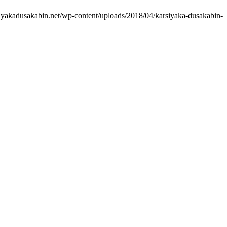
iyakadusakabin.net/wp-content/uploads/2018/04/karsiyaka-dusakabin-