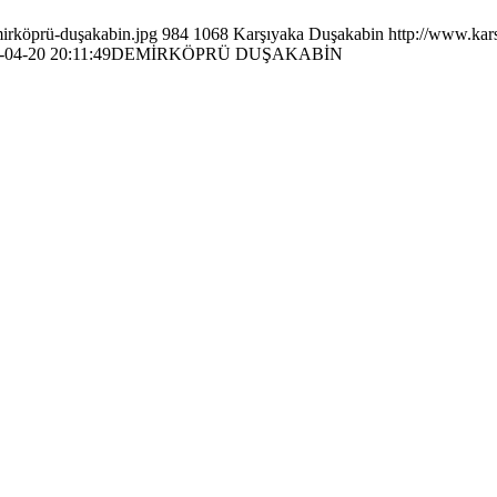
irköprü-duşakabin.jpg
984
1068
Karşıyaka Duşakabin
http://www.kar
-04-20 20:11:49
DEMİRKÖPRÜ DUŞAKABİN