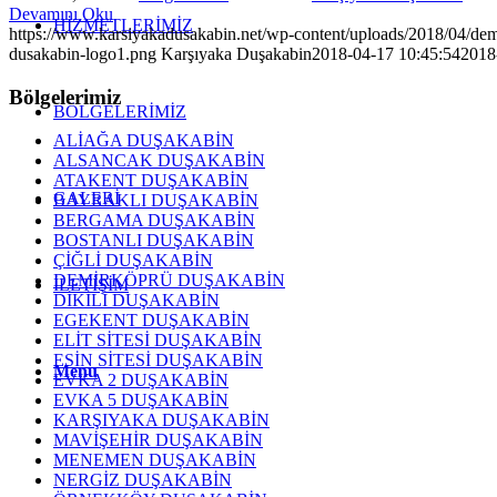
Devamını Oku
HİZMETLERİMİZ
https://www.karsiyakadusakabin.net/wp-content/uploads/2018/04/dem
dusakabin-logo1.png
Karşıyaka Duşakabin
2018-04-17 10:45:54
2018
Bölgelerimiz
BÖLGELERİMİZ
ALİAĞA DUŞAKABİN
ALSANCAK DUŞAKABİN
ATAKENT DUŞAKABİN
GALERİ
BAYRAKLI DUŞAKABİN
BERGAMA DUŞAKABİN
BOSTANLI DUŞAKABİN
ÇİĞLİ DUŞAKABİN
DEMİRKÖPRÜ DUŞAKABİN
İLETİŞİM
DİKİLİ DUŞAKABİN
EGEKENT DUŞAKABİN
ELİT SİTESİ DUŞAKABİN
ESİN SİTESİ DUŞAKABİN
Menu
EVKA 2 DUŞAKABİN
EVKA 5 DUŞAKABİN
KARŞIYAKA DUŞAKABİN
MAVİŞEHİR DUŞAKABİN
MENEMEN DUŞAKABİN
NERGİZ DUŞAKABİN