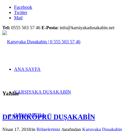
Facebook
Twitter
Mail
Tel:
0555 503 57 46
E-Posta:
info@karsiyakadusakabin.net
ANA SAYFA
KARŞIYAKA DUŞAKABİN
Yazılar
HAKKIMIZDA
DEMİRKÖPRÜ DUŞAKABİN
Nisan 17, 2018
/
in
Bölgelerimiz
/
tarafından
Karşıyaka Duşakabin