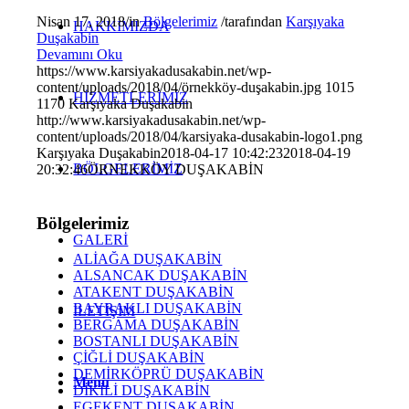
Nisan 17, 2018
/
in
Bölgelerimiz
/
tarafından
Karşıyaka
HAKKIMIZDA
Duşakabin
Devamını Oku
https://www.karsiyakadusakabin.net/wp-
content/uploads/2018/04/örnekköy-duşakabin.jpg
1015
HİZMETLERİMİZ
1170
Karşıyaka Duşakabin
http://www.karsiyakadusakabin.net/wp-
content/uploads/2018/04/karsiyaka-dusakabin-logo1.png
Karşıyaka Duşakabin
2018-04-17 10:42:23
2018-04-19
BÖLGELERİMİZ
20:32:46
ÖRNEKKÖY DUŞAKABİN
Bölgelerimiz
GALERİ
ALİAĞA DUŞAKABİN
ALSANCAK DUŞAKABİN
ATAKENT DUŞAKABİN
BAYRAKLI DUŞAKABİN
İLETİŞİM
BERGAMA DUŞAKABİN
BOSTANLI DUŞAKABİN
ÇİĞLİ DUŞAKABİN
DEMİRKÖPRÜ DUŞAKABİN
Menu
DİKİLİ DUŞAKABİN
EGEKENT DUŞAKABİN