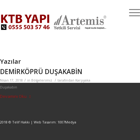
Tel:
0555 503 57 46
E-Posta:
info@karsiyakadusakabin.net
Yazılar
DEMİRKÖPRÜ DUŞAKABİN
/
/
Nisan 17, 2018
in
Bölgelerimiz
tarafından
Karşıyaka
Duşakabin
Devamını Oku
2018 © Telif Hakkı | Web Tasarım: 1007Medya