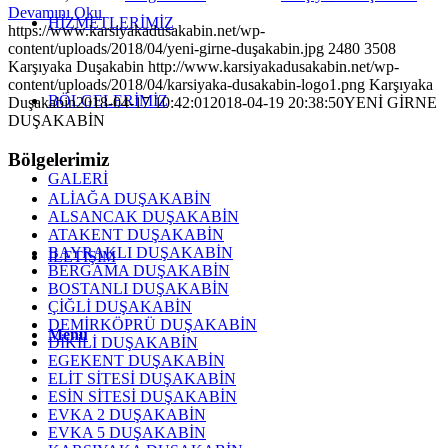
Devamını Oku
HİZMETLERİMİZ
https://www.karsiyakadusakabin.net/wp-
content/uploads/2018/04/yeni-girne-duşakabin.jpg
2480
3508
Karşıyaka Duşakabin
http://www.karsiyakadusakabin.net/wp-
content/uploads/2018/04/karsiyaka-dusakabin-logo1.png
Karşıyaka
BÖLGELERİMİZ
Duşakabin
2018-04-17 10:42:01
2018-04-19 20:38:50
YENİ GİRNE
DUŞAKABİN
Bölgelerimiz
GALERİ
ALİAĞA DUŞAKABİN
ALSANCAK DUŞAKABİN
ATAKENT DUŞAKABİN
BAYRAKLI DUŞAKABİN
İLETİŞİM
BERGAMA DUŞAKABİN
BOSTANLI DUŞAKABİN
ÇİĞLİ DUŞAKABİN
DEMİRKÖPRÜ DUŞAKABİN
Menu
DİKİLİ DUŞAKABİN
EGEKENT DUŞAKABİN
ELİT SİTESİ DUŞAKABİN
ESİN SİTESİ DUŞAKABİN
EVKA 2 DUŞAKABİN
EVKA 5 DUŞAKABİN