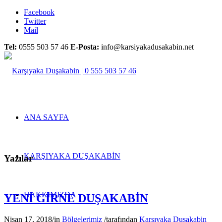
Facebook
Twitter
Mail
Tel:
0555 503 57 46
E-Posta:
info@karsiyakadusakabin.net
ANA SAYFA
KARŞIYAKA DUŞAKABİN
Yazılar
HAKKIMIZDA
YENİ GİRNE DUŞAKABİN
Nisan 17, 2018
/
in
Bölgelerimiz
/
tarafından
Karşıyaka Duşakabin