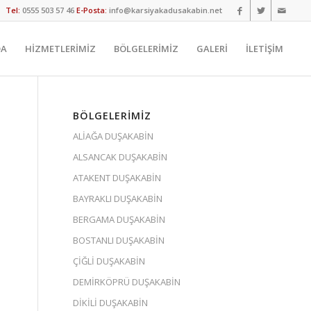
Tel:
0555 503 57 46
E-Posta:
info@karsiyakadusakabin.net
DA
HİZMETLERİMİZ
BÖLGELERİMİZ
GALERİ
İLETİŞİM
BÖLGELERIMIZ
ALİAĞA DUŞAKABİN
ALSANCAK DUŞAKABİN
ATAKENT DUŞAKABİN
BAYRAKLI DUŞAKABİN
BERGAMA DUŞAKABİN
BOSTANLI DUŞAKABİN
ÇİĞLİ DUŞAKABİN
DEMİRKÖPRÜ DUŞAKABİN
DİKİLİ DUŞAKABİN